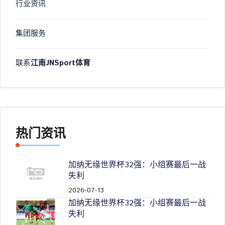
行业资讯
集团服务
联系
江南JNSport体育
热门资讯
加纳无缘世界杯32强：小组赛最后一战
失利
2026-07-13
加纳无缘世界杯32强：小组赛最后一战
失利