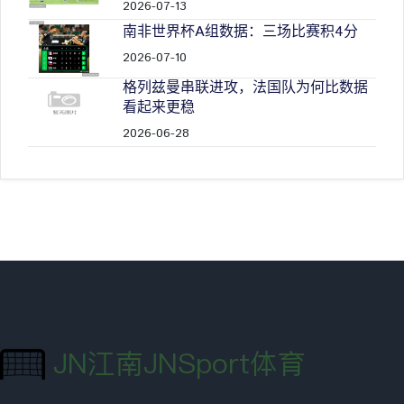
2026-07-13
南非世界杯A组数据：三场比赛积4分
2026-07-10
格列兹曼串联进攻，法国队为何比数据
看起来更稳
2026-06-28