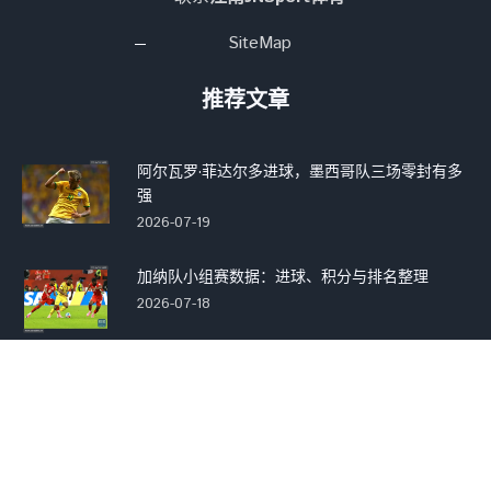
SiteMap
推荐文章
阿尔瓦罗·菲达尔多进球，墨西哥队三场零封有多
强
2026-07-19
加纳队小组赛数据：进球、积分与排名整理
2026-07-18
联系方式
地址:
苏州市吴中东路18号105室
电话:
17525494989