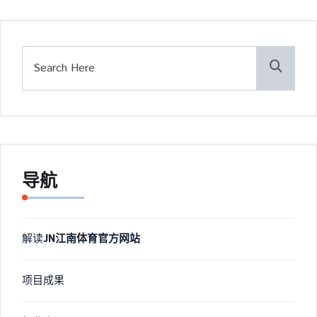
导航
解读
JN江南体育官方网站
项目成果