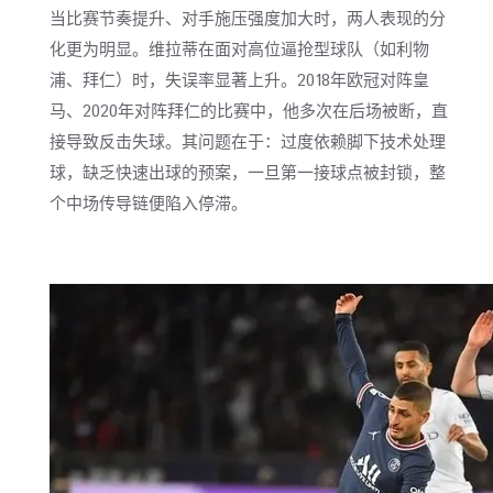
当比赛节奏提升、对手施压强度加大时，两人表现的分
化更为明显。维拉蒂在面对高位逼抢型球队（如利物
浦、拜仁）时，失误率显著上升。2018年欧冠对阵皇
马、2020年对阵拜仁的比赛中，他多次在后场被断，直
接导致反击失球。其问题在于：过度依赖脚下技术处理
球，缺乏快速出球的预案，一旦第一接球点被封锁，整
个中场传导链便陷入停滞。