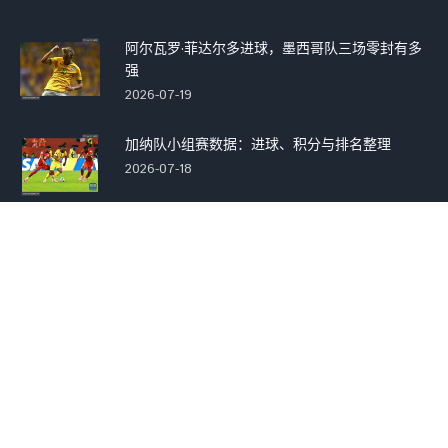
阿尔瓦罗·菲达尔多进球，墨西哥队三场零封有多
强
2026-07-19
加纳队小组赛数据：进球、积分与排名整理
2026-07-18
联系方式
地址:
苏州市吴中东路18号105室
电话:
17525494989
邮箱:
disparagingundefined