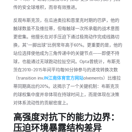
传的安全球堆积，而非有效推进。
反观布斯克茨，在瓜迪奥拉和恩里克时期的巴萨，他的
触球数虽不及维拉蒂，但每触球一次所承载的战术意图
更密集。他擅长在对手压迫下通过极简动作完成线路切
换，其“一脚出球”比例常年高于60%。更重要的是，他的
站位选择使他成为三角传递中的关键节点——即便不持
球，也能通过无球跑动拉扯空间。Opta曾统计，布斯克
茨在2010–2015年间平均每90分钟参与的进攻转换次数
（transition inv
JN江南体育官方网站
olvements）比维拉
蒂同期高出约20%。这揭示了一个关键机制：布斯克茨
的球权集中度并非体现在持球时间上，而是体现在决策
对体系流动性的贡献密度上。
高强度对抗下的能力边界：
压迫环境暴露结构差异