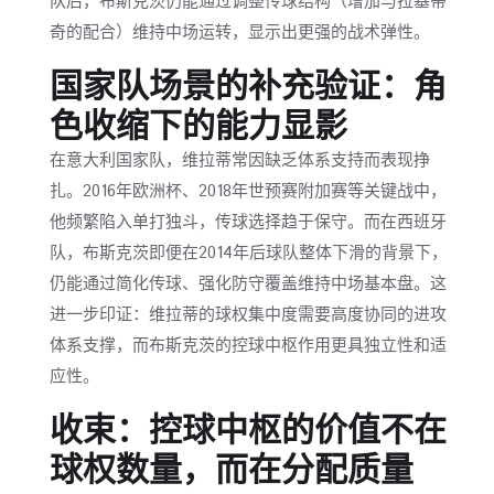
队后，布斯克茨仍能通过调整传球结构（增加与拉基蒂
奇的配合）维持中场运转，显示出更强的战术弹性。
国家队场景的补充验证：角
色收缩下的能力显影
在意大利国家队，维拉蒂常因缺乏体系支持而表现挣
扎。2016年欧洲杯、2018年世预赛附加赛等关键战中，
他频繁陷入单打独斗，传球选择趋于保守。而在西班牙
队，布斯克茨即便在2014年后球队整体下滑的背景下，
仍能通过简化传球、强化防守覆盖维持中场基本盘。这
进一步印证：维拉蒂的球权集中度需要高度协同的进攻
体系支撑，而布斯克茨的控球中枢作用更具独立性和适
应性。
收束：控球中枢的价值不在
球权数量，而在分配质量