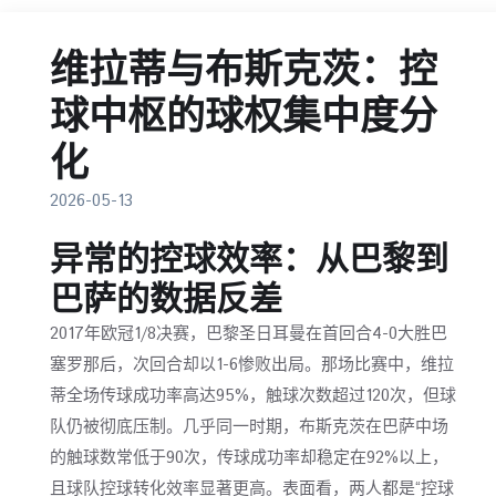
维拉蒂与布斯克茨：控
球中枢的球权集中度分
化
2026-05-13
异常的控球效率：从巴黎到
巴萨的数据反差
2017年欧冠1/8决赛，巴黎圣日耳曼在首回合4-0大胜巴
塞罗那后，次回合却以1-6惨败出局。那场比赛中，维拉
蒂全场传球成功率高达95%，触球次数超过120次，但球
队仍被彻底压制。几乎同一时期，布斯克茨在巴萨中场
的触球数常低于90次，传球成功率却稳定在92%以上，
且球队控球转化效率显著更高。表面看，两人都是“控球